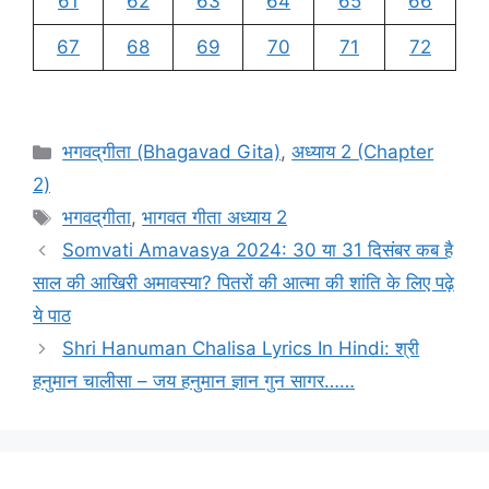
61
62
63
64
65
66
67
68
69
70
71
72
C
भगवद्‌गीता (Bhagavad Gita)
,
अध्याय 2 (Chapter
a
2)
t
T
भगवद्‌गीता
,
भागवत गीता अध्याय 2
e
a
Somvati Amavasya 2024: 30 या 31 दिसंबर कब है
g
g
साल की आखिरी अमावस्या? पितरों की आत्मा की शांति के लिए पढ़े
o
s
r
ये पाठ
i
Shri Hanuman Chalisa Lyrics In Hindi: श्री
e
हनुमान चालीसा – जय हनुमान ज्ञान गुन सागर……
s