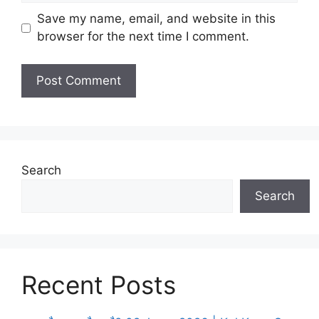
l
b
Save my name, email, and website in this
s
browser for the next time I comment.
i
t
e
Search
Search
Recent Posts