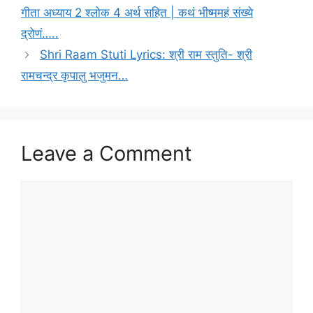
g
गीता अध्याय 2 श्लोक 4 अर्थ सहित | कथं भीष्ममहं संख्ये
o
s
r
द्रोणं…..
i
Shri Raam Stuti Lyrics: श्री राम स्तुति- श्री
e
रामचन्द्र कृपालु भजुमन…
s
Leave a Comment
C
o
m
m
e
n
t