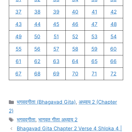
37
38
39
40
41
42
43
44
45
46
47
48
49
50
51
52
53
54
55
56
57
58
59
60
61
62
63
64
65
66
67
68
69
70
71
72
C
भगवद्‌गीता (Bhagavad Gita)
,
अध्याय 2 (Chapter
a
2)
t
T
भगवद्‌गीता
,
भागवत गीता अध्याय 2
e
a
Bhagavad Gita Chapter 2 Verse 4 Shloka 4 |
g