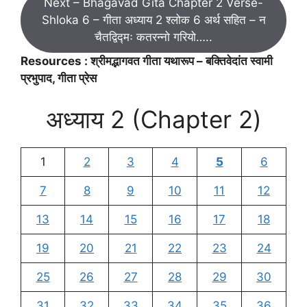
Next – Bhagavad Gita Chapter 2 Verse-
Shloka 6 – गीता अध्याय 2 श्लोक 6 अर्थ सहित – न
चैतद्विद्मः कतरन्नो गरियो…..
Resources : श्रीमद्भागवत गीता यथारूप – बक्तिवेदांत स्वामी
प्रभुपाद, गीता प्रेस
अध्याय 2 (Chapter 2)
1
2
3
4
5
6
7
8
9
10
11
12
13
14
15
16
17
18
19
20
21
22
23
24
25
26
27
28
29
30
31
32
33
34
35
36