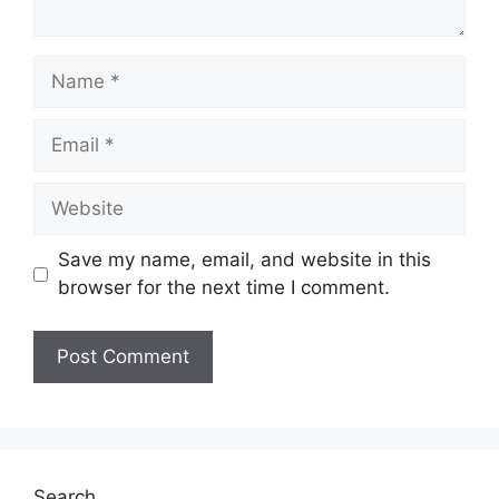
N
a
m
E
e
m
a
W
i
e
l
b
Save my name, email, and website in this
s
browser for the next time I comment.
i
t
e
Search