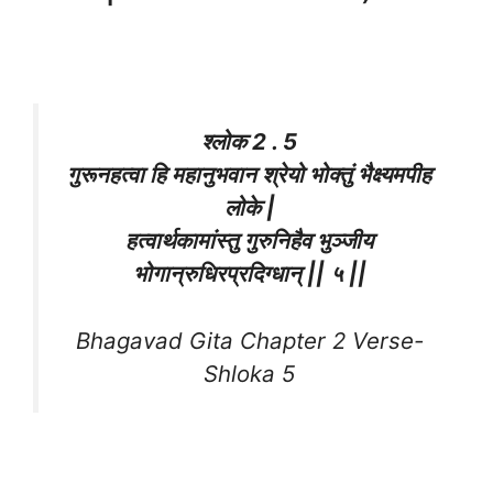
श्लोक 2 . 5
गुरूनहत्वा हि महानुभवान श्रेयो भोक्तुं भैक्ष्यमपीह
लोके |
हत्वार्थकामांस्तु गुरुनिहैव भुञ्जीय
भोगान्रुधिरप्रदिग्धान् || ५ ||
Bhagavad Gita Chapter 2 Verse-
Shloka 5