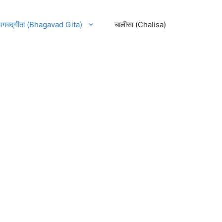
भगवद्‌गीता (Bhagavad Gita)
चालीसा (Chalisa)