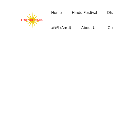
Skip
to
Home
Hindu Festival
Dh
content
आरती (Aarti)
About Us
Co