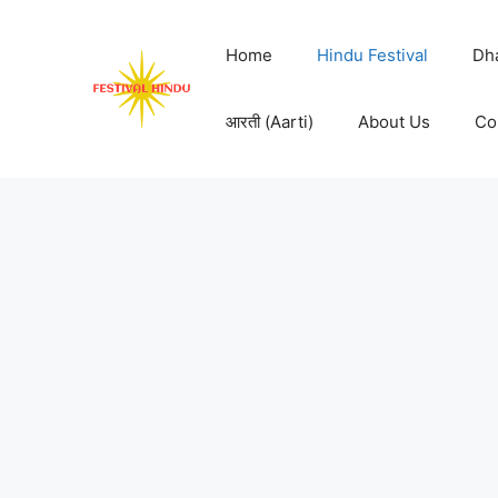
Skip
to
Home
Hindu Festival
Dh
content
आरती (Aarti)
About Us
Co