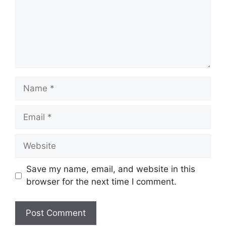
e
n
t
N
a
m
E
e
m
a
W
i
e
l
b
Save my name, email, and website in this
s
browser for the next time I comment.
i
t
e