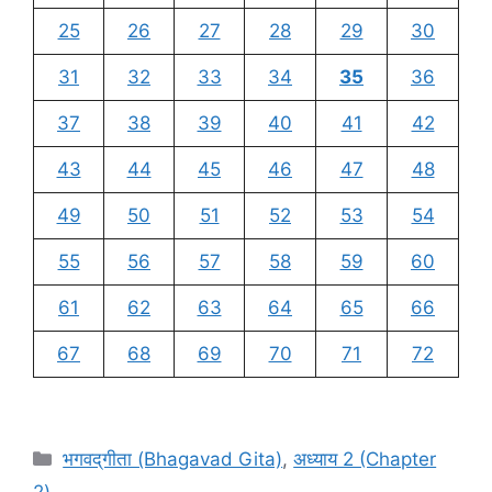
25
26
27
28
29
30
31
32
33
34
35
36
37
38
39
40
41
42
43
44
45
46
47
48
49
50
51
52
53
54
55
56
57
58
59
60
61
62
63
64
65
66
67
68
69
70
71
72
C
भगवद्‌गीता (Bhagavad Gita)
,
अध्याय 2 (Chapter
a