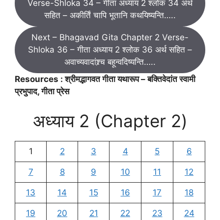
Verse-Shloka 34 – गीता अध्याय 2 श्लोक 34 अर्थ
सहित – अकीर्तिं चापि भूतानि कथयिष्यन्ति…..
Next – Bhagavad Gita Chapter 2 Verse-
Shloka 36 – गीता अध्याय 2 श्लोक 36 अर्थ सहित –
अवाच्यवादांश्र्च बहून्वदिष्यन्ति…..
Resources : श्रीमद्भागवत गीता यथारूप – बक्तिवेदांत स्वामी
प्रभुपाद, गीता प्रेस
अध्याय 2 (Chapter 2)
1
2
3
4
5
6
7
8
9
10
11
12
13
14
15
16
17
18
19
20
21
22
23
24