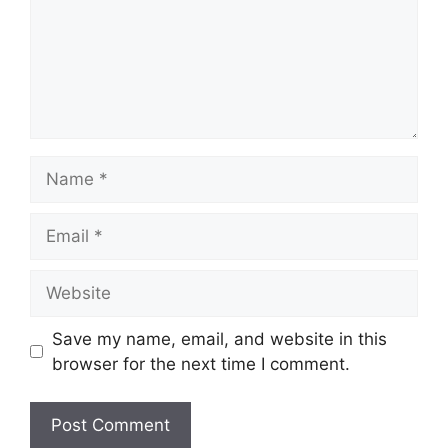
m
e
n
t
N
a
m
E
e
m
a
W
i
e
l
b
Save my name, email, and website in this
s
browser for the next time I comment.
i
t
e