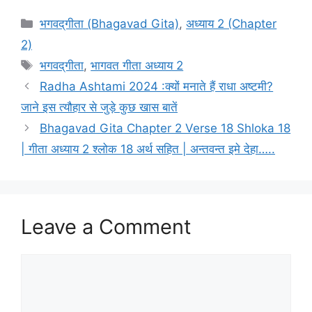
C
भगवद्‌गीता (Bhagavad Gita)
,
अध्याय 2 (Chapter
a
2)
t
T
भगवद्‌गीता
,
भागवत गीता अध्याय 2
e
a
Radha Ashtami 2024 :क्यों मनाते हैं राधा अष्टमी?
g
g
जाने इस त्यौहार से जुड़े कुछ खास बातें
o
s
r
Bhagavad Gita Chapter 2 Verse 18 Shloka 18
i
| गीता अध्याय 2 श्लोक 18 अर्थ सहित | अन्तवन्त इमे देहा…..
e
s
Leave a Comment
C
o
m