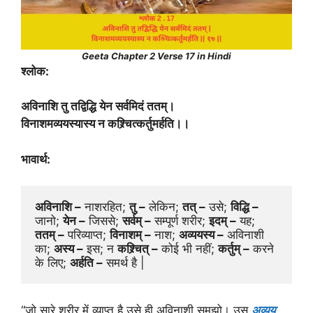
Geeta Chapter 2 Verse 17 in Hindi
श्लोक:
अविनाशि तु तद्विद्धि येन सर्वमिदं ततम्।
विनाशमव्ययस्यास्य न कश्र्चित्कर्तुमर्हति।।
भावार्थ:
अविनाशि –
 नाशरहित; 
तु –
 लेकिन; 
तत् –
 उसे; 
विद्धि –
जानो; 
येन –
 जिससे; 
सर्वम् –
 सम्पूर्ण शरीर; 
इदम् –
 यह; 
ततम् –
 परिव्याप्त; 
विनाशम् –
 नाश; 
अव्ययस्य –
 अविनाशी 
का; 
अस्य –
 इस; न 
कश्र्चित् –
 कोई भी नहीं; 
कर्तुम् –
 करने 
के लिए; 
अर्हति –
 समर्थ है |
“जो सारे शरीर में व्याप्त है उसे ही अविनाशी समझो। उस
अव्यय