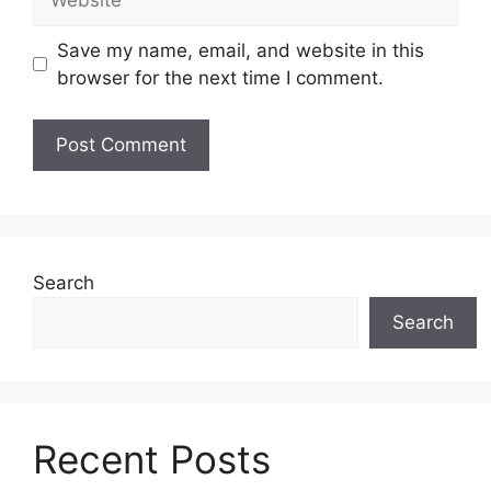
i
e
l
b
Save my name, email, and website in this
s
browser for the next time I comment.
i
t
e
Search
Search
Recent Posts