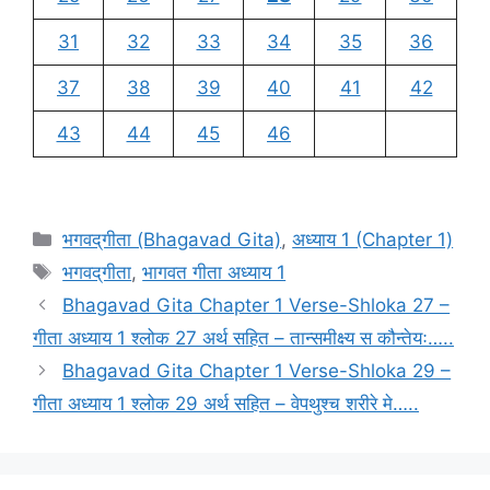
31
32
33
34
35
36
37
38
39
40
41
42
43
44
45
46
C
भगवद्‌गीता (Bhagavad Gita)
,
अध्याय 1 (Chapter 1)
a
T
भगवद्‌गीता
,
भागवत गीता अध्याय 1
t
a
Bhagavad Gita Chapter 1 Verse-Shloka 27 –
e
g
गीता अध्याय 1 श्लोक 27 अर्थ सहित – तान्समीक्ष्य स कौन्तेयः…..
g
s
Bhagavad Gita Chapter 1 Verse-Shloka 29 –
o
r
गीता अध्याय 1 श्लोक 29 अर्थ सहित – वेपथुश्च शरीरे मे…..
i
e
s