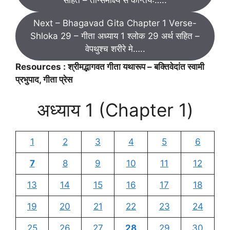
Next – Bhagavad Gita Chapter 1 Verse-
Shloka 29 – गीता अध्याय 1 श्लोक 29 अर्थ सहित –
वेपथुश्च शरीरे मे…..
Resources : श्रीमद्भागवत गीता यथारूप – बक्तिवेदांत स्वामी
प्रभुपाद, गीता प्रेस
अध्याय 1 (Chapter 1)
1
2
3
4
5
6
7
8
9
10
11
12
13
14
15
16
17
18
19
20
21
22
23
24
25
26
27
28
29
30