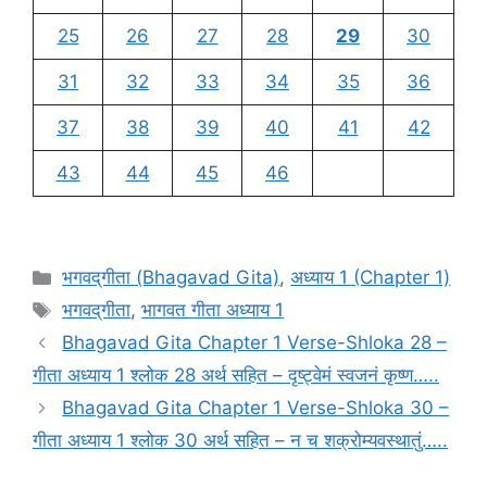
25
26
27
28
29
30
31
32
33
34
35
36
37
38
39
40
41
42
43
44
45
46
C
भगवद्‌गीता (Bhagavad Gita)
,
अध्याय 1 (Chapter 1)
a
T
भगवद्‌गीता
,
भागवत गीता अध्याय 1
t
a
Bhagavad Gita Chapter 1 Verse-Shloka 28 –
e
g
गीता अध्याय 1 श्लोक 28 अर्थ सहित – दृष्ट्वेमं स्वजनं कृष्ण…..
g
s
Bhagavad Gita Chapter 1 Verse-Shloka 30 –
o
r
गीता अध्याय 1 श्लोक 30 अर्थ सहित – न च शक्रोम्यवस्थातुं…..
i