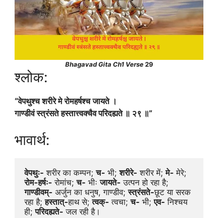
Bhagavad Gita Ch1 Verse
29
श्लोक:
“वेपथुश्च शरीरे मे रोमहर्षश्च जायते ।
गाण्डीवं स्त्रंसते हस्तात्त्वक्चैव परिदह्यते ॥ २९ ॥”
भावार्थ:
वेपथुः-
 शरीर का कम्पन; 
च-
 भी; 
शरीरे-
 शरीर में; 
मे-
 मेरे; 
रोम-हर्षः-
 रोमांच; 
च-
 भीः 
जायते-
 उत्पन हो रहा है; 
गाण्डीवम्-
 अर्जुन का धनुष, गाण्डीव; 
स्त्रंसते-
छूट या सरक 
रहा है; 
हस्तात्-
हाथ से; 
त्वक्-
 त्वचा; 
च-
 भी; 
एव-
 निश्चय 
ही; 
परिदह्यते-
 जल रही है।