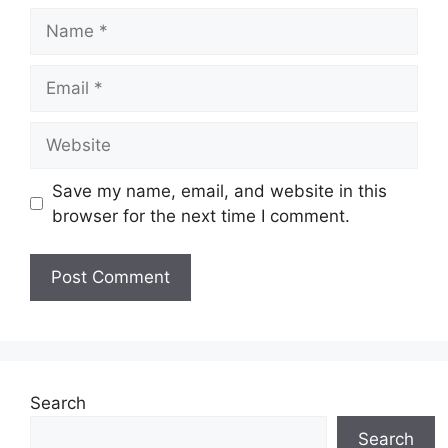
N
a
m
E
e
m
a
W
i
e
l
b
Save my name, email, and website in this
s
browser for the next time I comment.
i
t
e
Search
Search