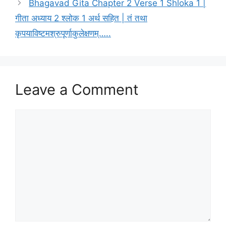
r
Bhagavad Gita Chapter 2 Verse 1 Shloka 1 |
i
गीता अध्याय 2 श्लोक 1 अर्थ सहित | तं तथा
e
कृपयाविष्टमश्रुपूर्णाकुलेक्षणम्…..
s
Leave a Comment
C
o
m
m
e
n
t