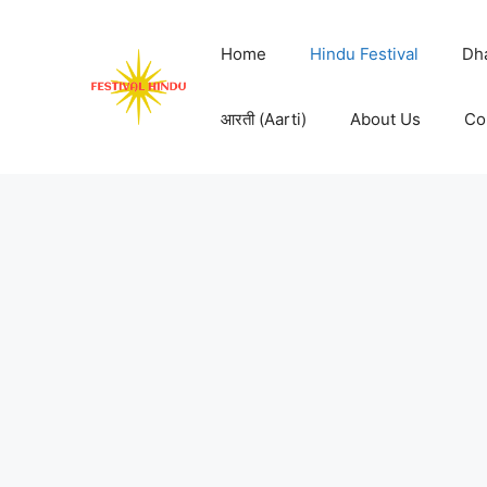
Skip
to
Home
Hindu Festival
Dh
content
आरती (Aarti)
About Us
Co