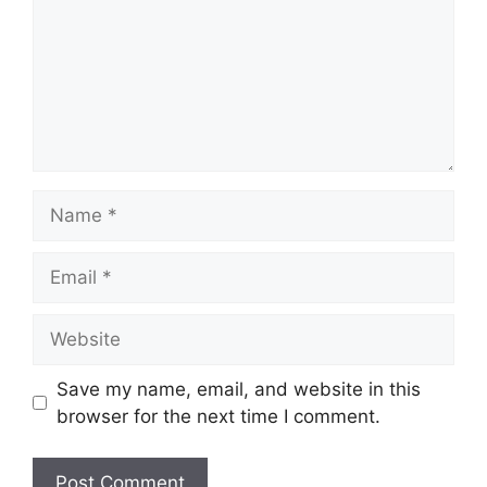
m
e
n
t
N
a
m
E
e
m
a
W
i
e
l
b
Save my name, email, and website in this
s
browser for the next time I comment.
i
t