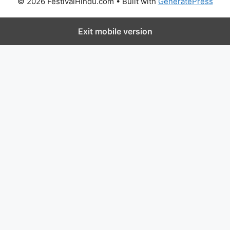
© 2026 FestivalHindu.com
• Built with
GeneratePress
Exit mobile version