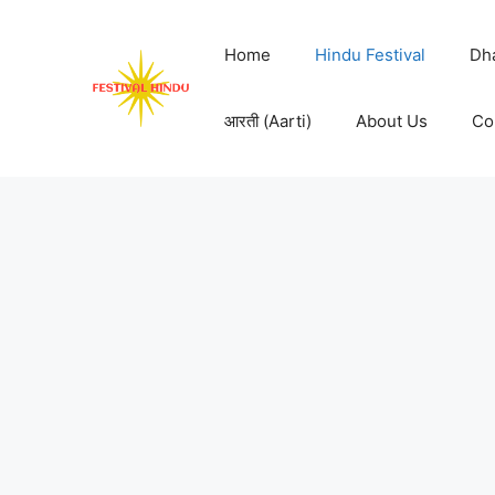
Skip
to
Home
Hindu Festival
Dh
content
आरती (Aarti)
About Us
Co