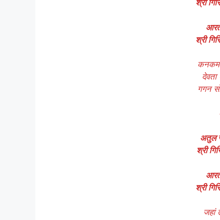
श्री गिर
आरती
श्री गिर
कनकमय 
देवता
गगन सो
अतुल र
श्री गिर
आरती
श्री गिर
जहां 