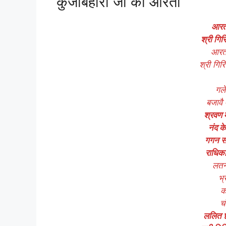
कुंजबिहारी जी की आरती
आरती
श्री गिर
आरती
श्री गिर
गले
बजावै 
श्रवण 
नंद क
गगन सम
राधिक
लतन 
भ्
क
च
ललित छव