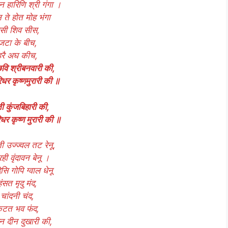
हारिणि श्री गंगा ।
 ते होत मोह भंगा
सी शिव सीस,
जटा के बीच,
हरै अघ कीच,
वि श्रीबनवारी की,
िधर कृष्णमुरारी की ॥
 कुंजबिहारी की,
िधर कृष्ण मुरारी की ॥
 उज्ज्वल तट रेनू,
ही वृंदावन बेनू ।
िसि गोपि ग्वाल धेनू
हंसत मृदु मंद,
चांदनी चंद,
टत भव फंद,
ुन दीन दुखारी की,