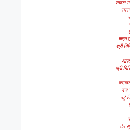
सकल मन 
स्मरन
ब
चरन छ
श्री गिर
आरती
श्री गिर
चमकती
बज र
चहुं द
क
टेर स