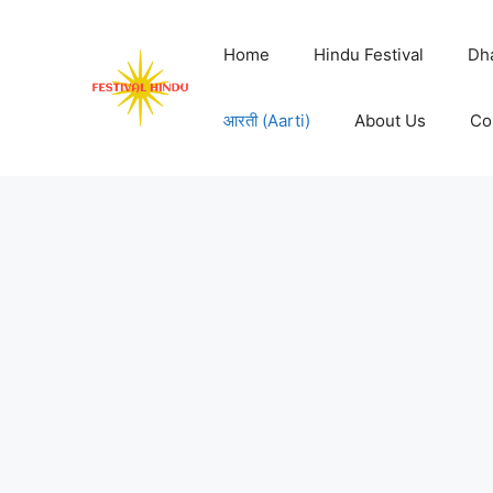
Skip
to
Home
Hindu Festival
Dh
content
आरती (Aarti)
About Us
Co