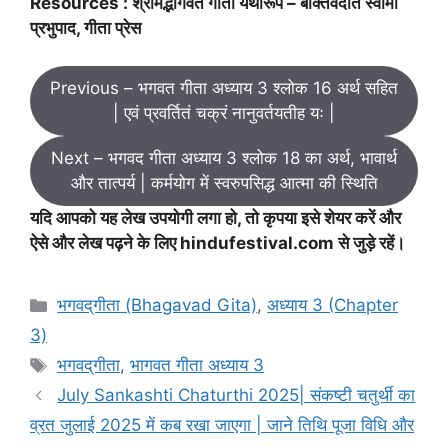
Resources : श्रीमद्भागवत गीता यथारूप – बक्तिवेदांत स्वामी
प्रभुपाद, गीता प्रेस
Previous – भगवत गीता अध्याय 3 श्लोक 16 अर्थ सहित
| एवं प्रवर्तितं चक्रं नानुवर्तयतीह यः |
Next – भगवद गीता अध्याय 3 श्लोक 18 का अर्थ, भावार्थ
और तात्पर्य | कर्मयोग में स्वरुपसिद्ध आत्मा की स्थिति
यदि आपको यह लेख उपयोगी लगा हो, तो कृपया इसे शेयर करें और
ऐसे और लेख पढ़ने के लिए hindufestival.com से जुड़े रहें।
C
भगवद्‌गीता (Bhagavad Gita)
,
अध्याय 3 (Chapter
a
3)
t
T
भगवद्‌गीता
,
भागवत गीता अध्याय 3
e
a
July Sankashti Chaturthi 2025| संकष्टी चतुर्थी का
g
g
व्रत जुलाई 2025 में कब रखा जाएगा | जाने तिथि पूजा विधि और
o
s