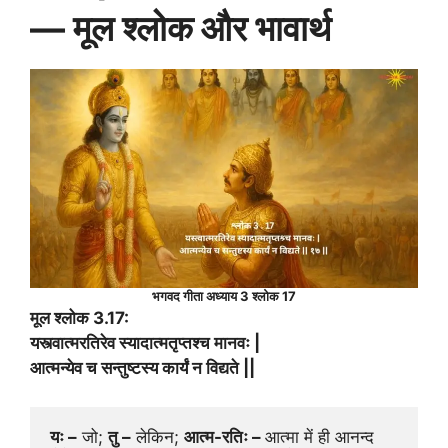
— मूल श्लोक और भावार्थ
भगवद गीता अध्याय 3 श्लोक 17
मूल श्लोक 3.17:
यस्त्वात्मरतिरेव स्यादात्मतृप्तश्च मानवः |
आत्मन्येव च सन्तुष्टस्य कार्यं न विद्यते ||
यः –
 जो; 
तु –
 लेकिन; 
आत्म-रतिः – 
आत्मा में ही आनन्द 