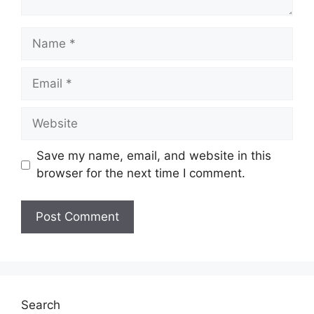
N
a
m
E
e
m
a
W
i
e
l
b
Save my name, email, and website in this
s
browser for the next time I comment.
i
t
e
Search