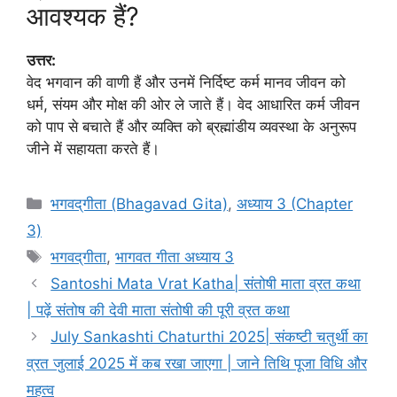
आवश्यक हैं?
उत्तर:
वेद भगवान की वाणी हैं और उनमें निर्दिष्ट कर्म मानव जीवन को
धर्म, संयम और मोक्ष की ओर ले जाते हैं। वेद आधारित कर्म जीवन
को पाप से बचाते हैं और व्यक्ति को ब्रह्मांडीय व्यवस्था के अनुरूप
जीने में सहायता करते हैं।
C
भगवद्‌गीता (Bhagavad Gita)
,
अध्याय 3 (Chapter
a
3)
t
T
भगवद्‌गीता
,
भागवत गीता अध्याय 3
e
a
Santoshi Mata Vrat Katha| संतोषी माता व्रत कथा
g
g
| पढ़ें संतोष की देवी माता संतोषी की पूरी व्रत कथा
o
s
r
July Sankashti Chaturthi 2025| संकष्टी चतुर्थी का
i
व्रत जुलाई 2025 में कब रखा जाएगा | जाने तिथि पूजा विधि और
e
महत्व