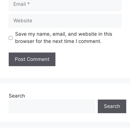
E
e
m
a
W
i
e
l
b
Save my name, email, and website in this
s
browser for the next time I comment.
i
t
e
Search
Search