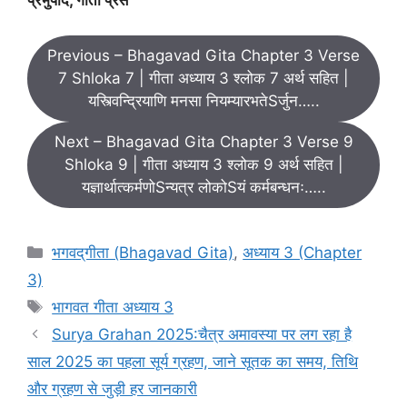
प्रभुपाद, गीता प्रेस
Previous – Bhagavad Gita Chapter 3 Verse
7 Shloka 7 | गीता अध्याय 3 श्लोक 7 अर्थ सहित |
यस्त्विन्द्रियाणि मनसा नियम्यारभतेSर्जुन…..
Next – Bhagavad Gita Chapter 3 Verse 9
Shloka 9 | गीता अध्याय 3 श्लोक 9 अर्थ सहित |
यज्ञार्थात्कर्मणोSन्यत्र लोकोSयं कर्मबन्धनः…..
C
भगवद्‌गीता (Bhagavad Gita)
,
अध्याय 3 (Chapter
a
3)
t
T
भागवत गीता अध्याय 3
e
a
Surya Grahan 2025:चैत्र अमावस्या पर लग रहा है
g
g
साल 2025 का पहला सूर्य ग्रहण, जाने सूतक का समय, तिथि
o
s
r
और ग्रहण से जुड़ी हर जानकारी