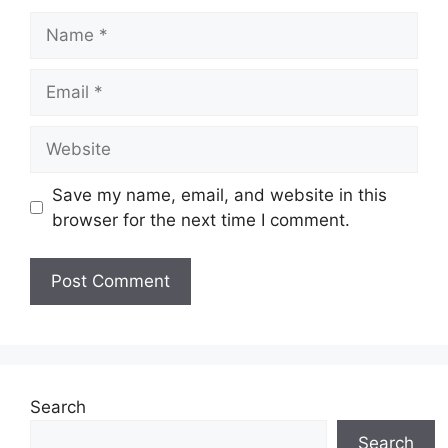
N
a
m
E
e
m
a
W
i
e
l
b
Save my name, email, and website in this
s
browser for the next time I comment.
i
t
e
Search
Search