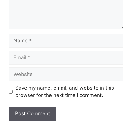
n
t
N
a
m
E
e
m
a
W
i
e
l
b
Save my name, email, and website in this
s
browser for the next time I comment.
i
t
e