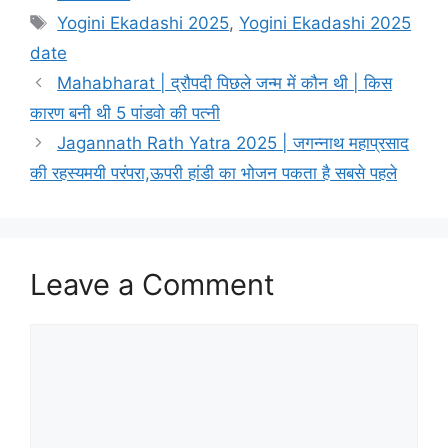
a
T
Yogini Ekadashi 2025
,
Yogini Ekadashi 2025
t
a
date
e
g
Mahabharat | द्रौपदी पिछले जन्म में कौन थी | किस
g
s
कारण बनी थी 5 पांडवो की पत्नी
o
r
Jagannath Rath Yatra 2025 | जगन्नाथ महाप्रसाद
i
की रहस्यमयी परंपरा,ऊपरी हांडी का भोजन पकता है सबसे पहले
e
s
Leave a Comment
C
o
m
m
e