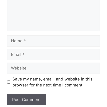
e
n
t
N
a
m
E
e
m
a
W
i
e
l
b
Save my name, email, and website in this
s
browser for the next time I comment.
i
t
e