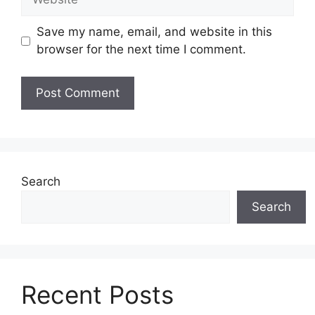
i
e
l
b
Save my name, email, and website in this
s
browser for the next time I comment.
i
t
e
Search
Search
Recent Posts