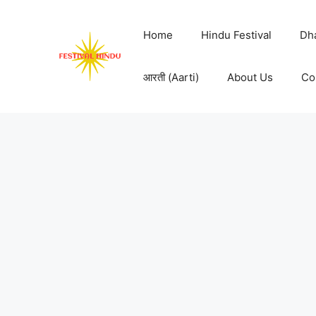
Skip
to
Home
Hindu Festival
Dh
content
आरती (Aarti)
About Us
Co