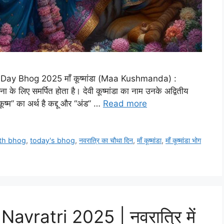
Day Bhog 2025 माँ कूष्मांडा (Maa Kushmanda) :
ना के लिए समर्पित होता है। देवी कूष्मांडा का नाम उनके अद्वितीय
कूष्म” का अर्थ है कद्दू और “अंड” …
Read more
4th bhog
,
today's bhog
,
नवरात्रि का चौथा दिन
,
माँ कूष्मांडा
,
माँ कूष्मांडा भोग
vratri 2025 | नवरात्रि में