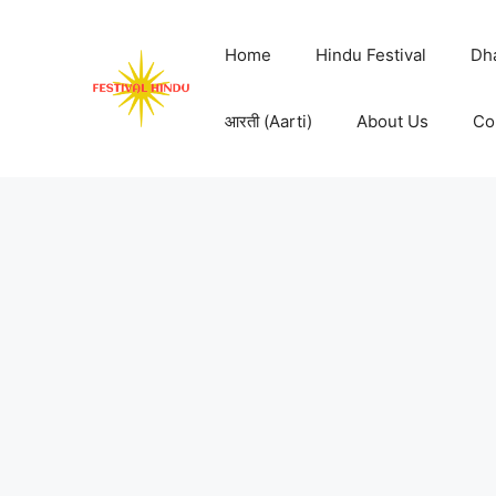
Skip
to
Home
Hindu Festival
Dh
content
आरती (Aarti)
About Us
Co