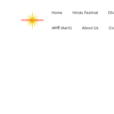
Skip
to
Home
Hindu Festival
Dh
content
आरती (Aarti)
About Us
Co