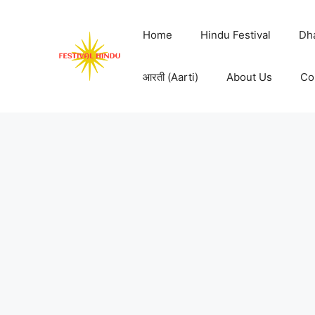
Skip
to
Home
Hindu Festival
Dh
content
आरती (Aarti)
About Us
Co