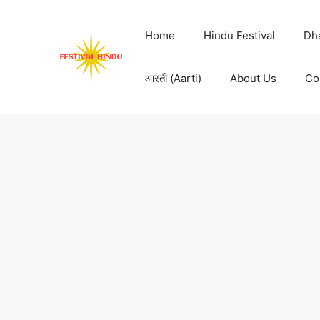
Skip
to
Home
Hindu Festival
Dh
content
आरती (Aarti)
About Us
Co