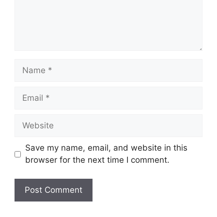
n
t
N
a
m
E
e
m
a
W
i
e
l
b
Save my name, email, and website in this
s
browser for the next time I comment.
i
t
e