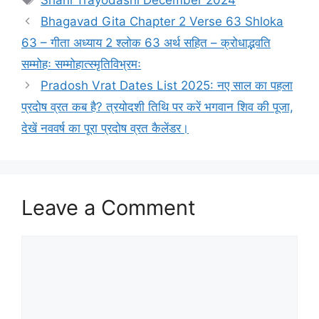
Shani Trayodashi December 2024
t
a
Bhagavad Gita Chapter 2 Verse 63 Shloka
e
g
63 – गीता अध्याय 2 श्लोक 63 अर्थ सहित – क्रोधाद्भवति
g
s
सम्मोहः सम्मोहात्स्मृतिविभ्रमः
o
r
Pradosh Vrat Dates List 2025: नए साल का पहला
i
प्रदोष व्रत कब है? त्रयोदशी तिथि पर करें भगवान शिव की पूजा,
e
देखें नववर्ष का पूरा प्रदोष व्रत कैलेंडर।
s
Leave a Comment
C
o
m
m
e