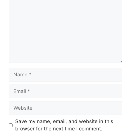
C
o
m
m
e
n
t
N
a
m
E
e
m
a
W
i
e
l
b
Save my name, email, and website in this
s
browser for the next time I comment.