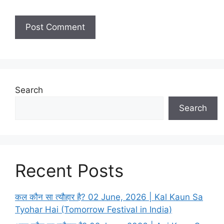
i
t
e
Search
Search
Recent Posts
कल कौन सा त्यौहार है? 02 June, 2026 | Kal Kaun Sa
Tyohar Hai (Tomorrow Festival in India)