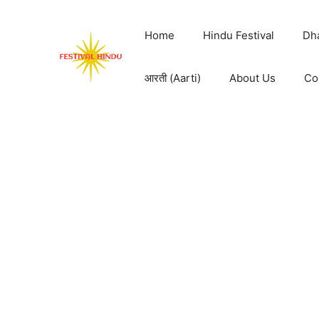
Skip
to
Home
Hindu Festival
Dh
content
आरती (Aarti)
About Us
Co