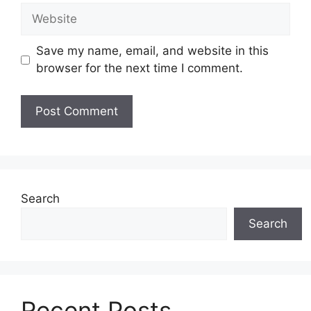
a
W
i
e
l
b
Save my name, email, and website in this
s
browser for the next time I comment.
i
t
e
Search
Search
Recent Posts