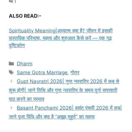
थी।
ALSO READ:-
Spirituality Meaning|अध्यात्म क्या है? जीवन में इसकी
वास्तविक परिभाषा, महत्व और शुरुआत कैसे करें — एक गूढ़
दृष्टिकोण
C
Dharm
a
T
Same Gotra Marriage
,
गोत्र
t
a
Gupt Navratri 2026| गुप्त नवरात्रि 2026 में कब से
e
g
शुरू होगी| जाने तिथि और गुप्त नवरात्रि के समय दुर्गा सप्तशती
g
s
पाठ करने का प्रभाव
o
r
Basant Panchami 2026| बसंत पंचमी 2026 में कब|
i
जाने पूजा विधि और क्या है “अबूझ मुहूर्त” का महत्व
e
s