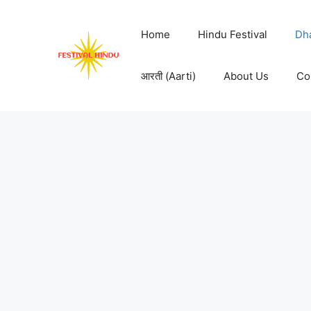
Skip
to
Home
Hindu Festival
Dh
content
आरती (Aarti)
About Us
Co