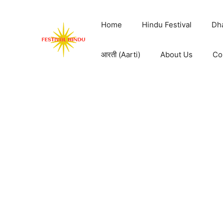
Skip
to
Home
Hindu Festival
Dh
content
आरती (Aarti)
About Us
Co