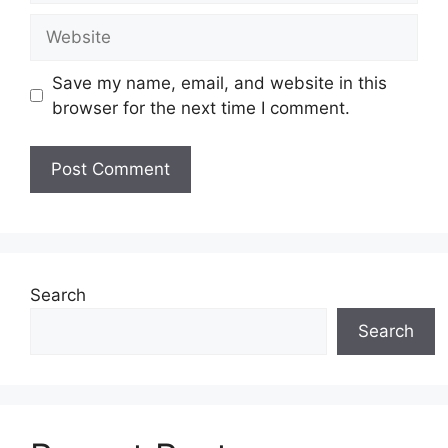
a
W
i
e
l
b
Save my name, email, and website in this
s
browser for the next time I comment.
i
t
e
Search
Search