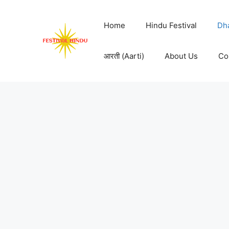
Skip
to
Home
Hindu Festival
Dh
content
आरती (Aarti)
About Us
Co