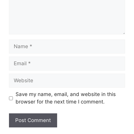
e
n
t
N
a
m
E
e
m
a
W
i
e
l
b
Save my name, email, and website in this
s
browser for the next time I comment.
i
t
e