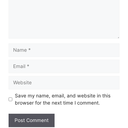
e
n
t
N
a
m
E
e
m
a
W
i
e
l
b
Save my name, email, and website in this
s
browser for the next time I comment.
i
t
e