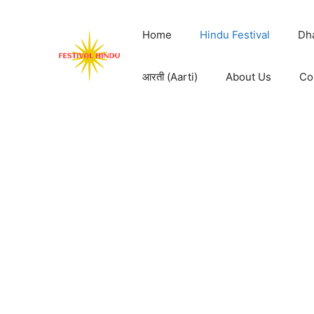
Skip
to
Home
Hindu Festival
Dh
content
आरती (Aarti)
About Us
Co