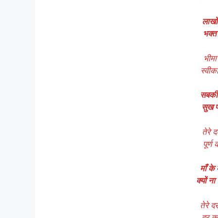
लाखों
भक्त
भीमा 
स्वीका
सबकी 
सुख पह
तेरे द
पूर्ण
माँ के
क्यों न
तेरे द
दूर क