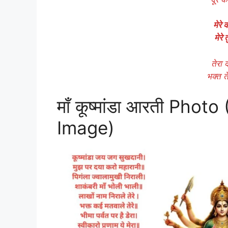
मेरे
मेरे
तेरा 
भक्त त
माँ कूष्मांडा आरती Ph
Image)