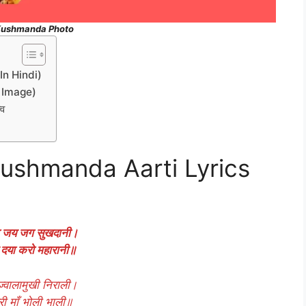
ushmanda Photo
 In Hindi)
i Image)
्व
a Kushmanda Aarti Lyrics
ंडा जय जग सुखदानी।
 दया करो महारानी॥
ज्वालामुखी निराली।
री माँ भोली भाली॥