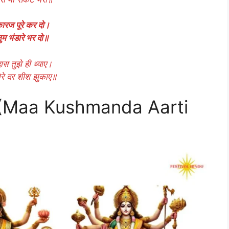
 कारज पूरे कर दो।
 तुम भंडारे भर दो॥
दास तुझे ही ध्याए।
ेरे दर शीश झुकाए॥
oto (Maa Kushmanda Aarti