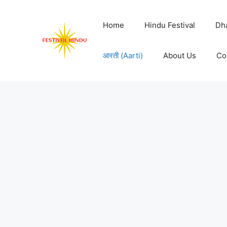
Skip
to
Home
Hindu Festival
Dh
content
आरती (Aarti)
About Us
Co