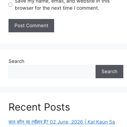
Save my name, email, and website in this
s
browser for the next time I comment.
i
t
e
Search
Search
Recent Posts
कल कौन सा त्यौहार है? 02 June, 2026 | Kal Kaun Sa