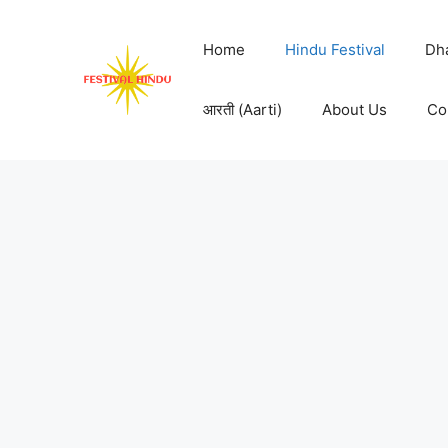
Skip
to
Home
Hindu Festival
Dh
content
आरती (Aarti)
About Us
Co