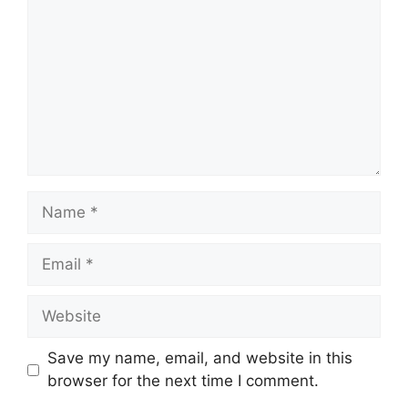
o
m
m
e
n
t
N
a
m
E
e
m
a
W
i
e
l
b
Save my name, email, and website in this
s
browser for the next time I comment.
i