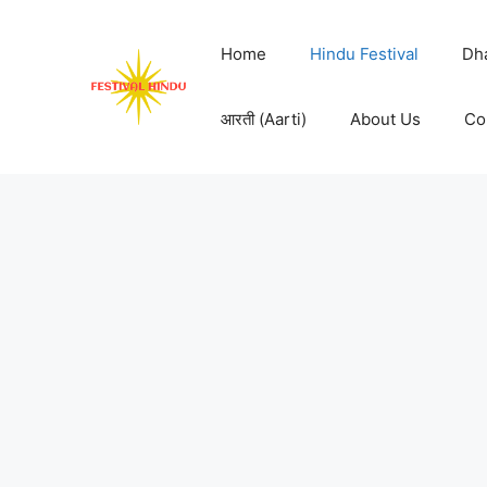
Skip
to
Home
Hindu Festival
Dh
content
आरती (Aarti)
About Us
Co