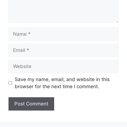
t
N
a
m
E
e
m
a
W
i
e
l
b
Save my name, email, and website in this
s
browser for the next time I comment.
i
t
e