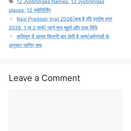
T
12 Jyotirlingas Names
,
12 Jyotirlingas
t
a
places
,
12 ज्योतिर्लिंग
e
g
Ravi Pradosh Vrat 2026|कब है रवि प्रदोष व्रत
g
s
2026, 1 या 2 मार्च| जाने शुभ मुहूर्त और पूजा विधि
o
r
कलियुग में आत्मा कितनी बार लेती है जन्म|धर्मग्रंथों के
i
अनुसार जानिए सच
e
s
Leave a Comment
C
o
m
m
e
n