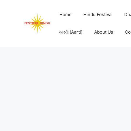
Skip
to
Home
Hindu Festival
Dh
content
आरती (Aarti)
About Us
Co