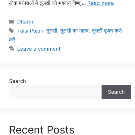
लोक परंपराओं में तुलसी को भगवान विष्णु …
Read more
C
Dharm
a
T
Tulsi Pujan
,
तुलसी
,
तुलसी का महत्व
,
तुलसी पूजन कैसे
t
a
करें
e
g
Leave a comment
g
s
o
r
i
e
Search
s
Search
Recent Posts