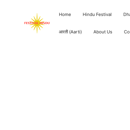
Skip
to
Home
Hindu Festival
Dh
content
आरती (Aarti)
About Us
Co