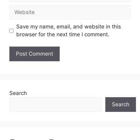
a
W
i
e
l
b
Save my name, email, and website in this
s
browser for the next time I comment.
i
t
e
Search
Search