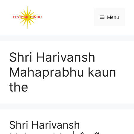
Skip
to
Menu
content
Shri Harivansh
Mahaprabhu kaun
the
Shri Harivansh