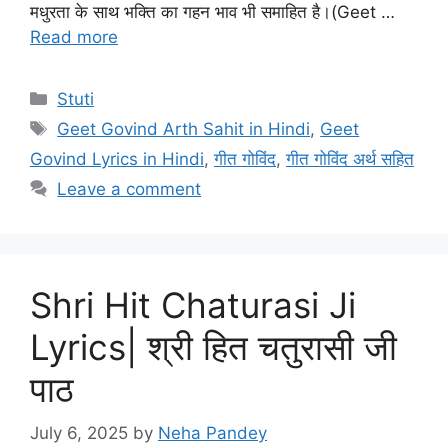
मधुरता के साथ भक्ति का गहन भाव भी समाहित है।(Geet …
Read more
C
Stuti
a
T
Geet Govind Arth Sahit in Hindi
,
Geet
t
a
Govind Lyrics in Hindi
,
गीत गोविंद
,
गीत गोविंद अर्थ सहित
e
g
Leave a comment
g
s
o
r
i
Shri Hit Chaturasi Ji
e
s
Lyrics| श्री हित चतुरासी जी
पाठ
July 6, 2025
by
Neha Pandey