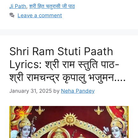
t
a
Ji Path
,
श्री हित चतुरासी जी पाठ
e
g
Leave a comment
g
s
o
r
i
Shri Ram Stuti Paath
e
s
Lyrics: श्री राम स्तुति पाठ-
श्री रामचन्द्र कृपालु भजुमन….
January 31, 2025
by
Neha Pandey