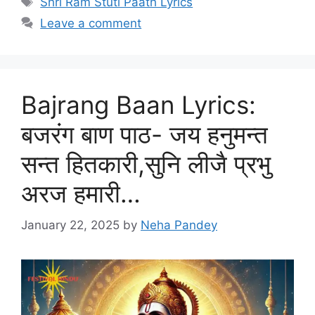
Shri Ram Stuti Paath Lyrics
t
a
Leave a comment
e
g
g
s
o
r
Bajrang Baan Lyrics:
i
e
बजरंग बाण पाठ- जय हनुमन्त
s
सन्त हितकारी,सुनि लीजै प्रभु
अरज हमारी…
January 22, 2025
by
Neha Pandey