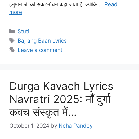
हनुमान जी को संकटमोचन कहा जाता है, क्योंकि …
Read
more
C
Stuti
a
T
Bajrang Baan Lyrics
t
a
Leave a comment
e
g
g
s
o
r
Durga Kavach Lyrics
i
e
Navratri 2025: माँ दुर्गा
s
कवच संस्कृत में…
October 1, 2024
by
Neha Pandey