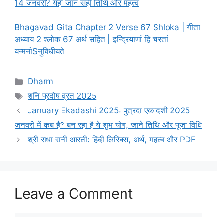
14 जनवरी? यहां जाने सही तिथि और महत्व
Bhagavad Gita Chapter 2 Verse 67 Shloka | गीता
अध्याय 2 श्लोक 67 अर्थ सहित | इन्द्रियाणां हि चरतां
यन्मनोSनुविधीयते
C
Dharm
a
T
शनि प्रदोष व्रत 2025
t
a
January Ekadashi 2025: पुत्रदा एकादशी 2025
e
g
जनवरी में कब है? बन रहा है ये शुभ योग, जाने तिथि और पूजा विधि
g
s
श्री राधा रानी आरती: हिंदी लिरिक्स, अर्थ, महत्व और PDF
o
r
i
e
s
Leave a Comment