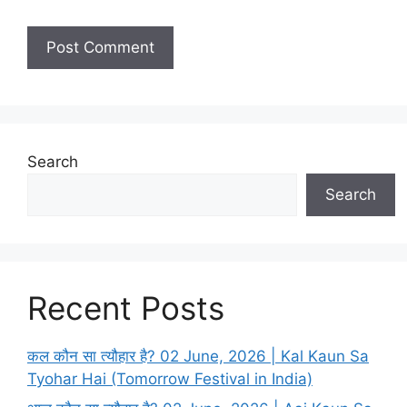
i
t
e
Search
Search
Recent Posts
कल कौन सा त्यौहार है? 02 June, 2026 | Kal Kaun Sa
Tyohar Hai (Tomorrow Festival in India)