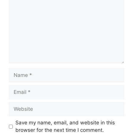
C
o
m
m
e
n
t
N
a
m
E
e
m
a
W
i
e
l
b
Save my name, email, and website in this
s
browser for the next time I comment.