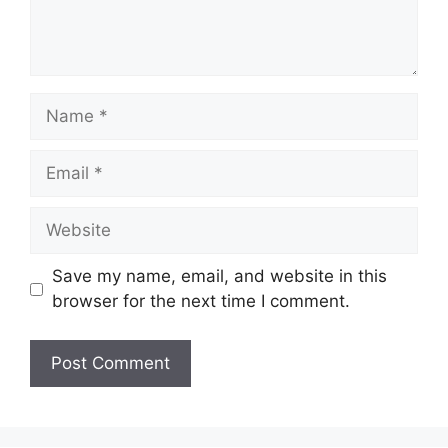
t
N
a
m
E
e
m
a
W
i
e
l
b
Save my name, email, and website in this
s
browser for the next time I comment.
i
t
e