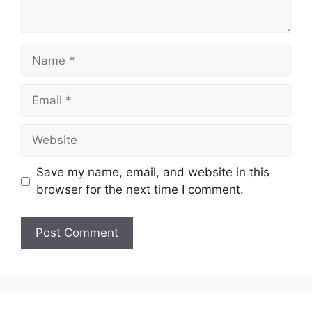
N
a
m
E
e
m
a
W
i
e
l
b
Save my name, email, and website in this
s
browser for the next time I comment.
i
t
e